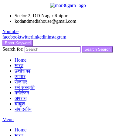
Sector 2, DD Nagar Raipur
kodandmediahouse@gmail.com
Youtube
facebook
twitter
linkedin
instagram
Enter Keyword
Search for:
Search
Search
Home
भारत
छत्तीसगढ़
व्यापार
रोजगार
धर्म-संस्कृति
मनोरंजन
अपराध
चाबुक
संपादकीय
Menu
Home
भारत