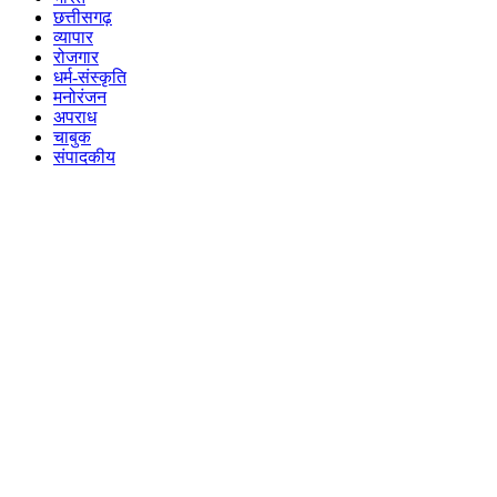
छत्तीसगढ़
व्यापार
रोजगार
धर्म-संस्कृति
मनोरंजन
अपराध
चाबुक
संपादकीय