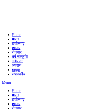
Home
भारत
छत्तीसगढ़
व्यापार
रोजगार
धर्म-संस्कृति
मनोरंजन
अपराध
चाबुक
संपादकीय
Menu
Home
भारत
छत्तीसगढ़
व्यापार
रोजगार