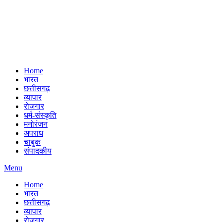
Home
भारत
छत्तीसगढ़
व्यापार
रोजगार
धर्म-संस्कृति
मनोरंजन
अपराध
चाबुक
संपादकीय
Menu
Home
भारत
छत्तीसगढ़
व्यापार
रोजगार