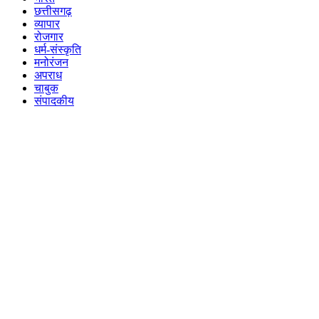
छत्तीसगढ़
व्यापार
रोजगार
धर्म-संस्कृति
मनोरंजन
अपराध
चाबुक
संपादकीय