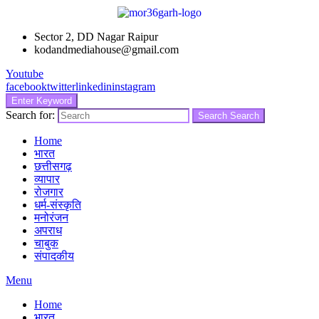
Sector 2, DD Nagar Raipur
kodandmediahouse@gmail.com
Youtube
facebook
twitter
linkedin
instagram
Enter Keyword
Search for:
Search
Search
Home
भारत
छत्तीसगढ़
व्यापार
रोजगार
धर्म-संस्कृति
मनोरंजन
अपराध
चाबुक
संपादकीय
Menu
Home
भारत