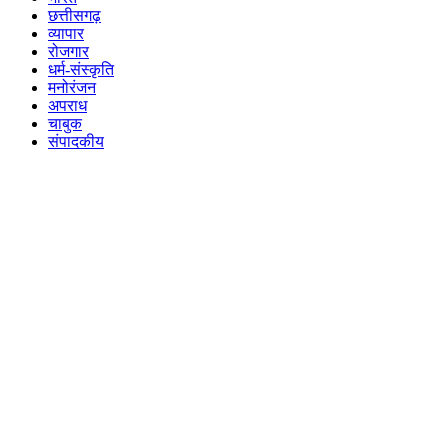
छत्तीसगढ़
व्यापार
रोजगार
धर्म-संस्कृति
मनोरंजन
अपराध
चाबुक
संपादकीय