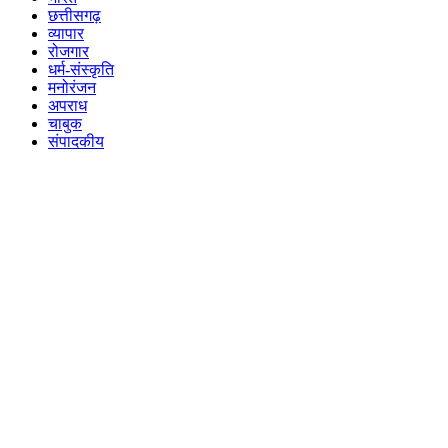
छत्तीसगढ़
व्यापार
रोजगार
धर्म-संस्कृति
मनोरंजन
अपराध
चाबुक
संपादकीय