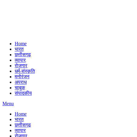
Home
भारत
छत्तीसगढ़
व्यापार
रोजगार
धर्म-संस्कृति
मनोरंजन
अपराध
चाबुक
संपादकीय
Menu
Home
भारत
छत्तीसगढ़
व्यापार
रोजगार