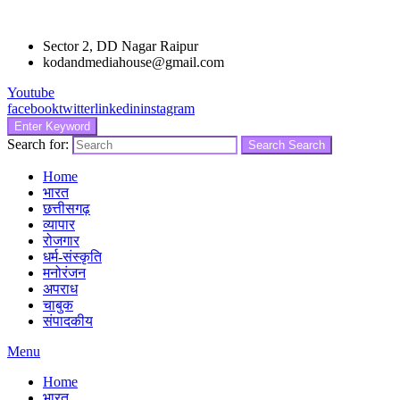
Sector 2, DD Nagar Raipur
kodandmediahouse@gmail.com
Youtube
facebook
twitter
linkedin
instagram
Enter Keyword
Search for:
Search
Search
Home
भारत
छत्तीसगढ़
व्यापार
रोजगार
धर्म-संस्कृति
मनोरंजन
अपराध
चाबुक
संपादकीय
Menu
Home
भारत