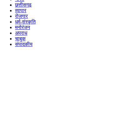
छत्तीसगढ़
व्यापार
रोजगार
धर्म-संस्कृति
मनोरंजन
अपराध
चाबुक
संपादकीय