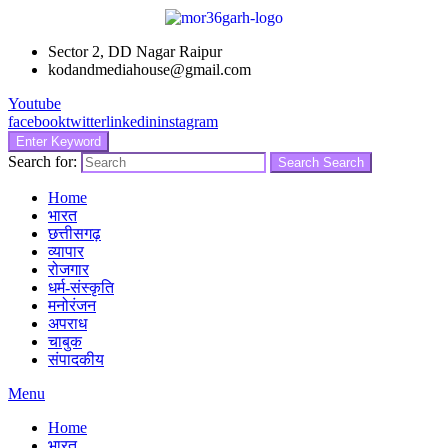
Sector 2, DD Nagar Raipur
kodandmediahouse@gmail.com
Youtube
facebook
twitter
linkedin
instagram
Enter Keyword
Search for:
Search
Search
Home
भारत
छत्तीसगढ़
व्यापार
रोजगार
धर्म-संस्कृति
मनोरंजन
अपराध
चाबुक
संपादकीय
Menu
Home
भारत