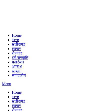
Home
भारत
छत्तीसगढ़
व्यापार
रोजगार
धर्म-संस्कृति
मनोरंजन
अपराध
चाबुक
संपादकीय
Menu
Home
भारत
छत्तीसगढ़
व्यापार
रोजगार