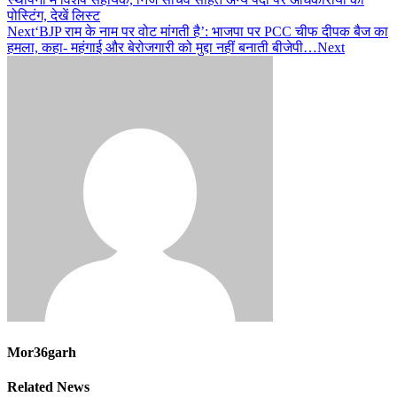
पोस्टिंग, देखें लिस्ट
Next
‘BJP राम के नाम पर वोट मांगती है’: भाजपा पर PCC चीफ दीपक बैज का
हमला, कहा- महंगाई और बेरोजगारी को मुद्दा नहीं बनाती बीजेपी…
Next
Mor36garh
Related News