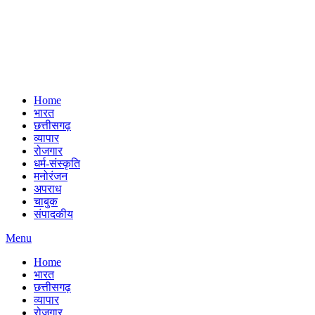
Home
भारत
छत्तीसगढ़
व्यापार
रोजगार
धर्म-संस्कृति
मनोरंजन
अपराध
चाबुक
संपादकीय
Menu
Home
भारत
छत्तीसगढ़
व्यापार
रोजगार