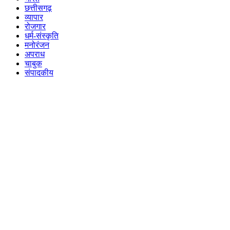
छत्तीसगढ़
व्यापार
रोजगार
धर्म-संस्कृति
मनोरंजन
अपराध
चाबुक
संपादकीय