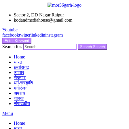
Sector 2, DD Nagar Raipur
kodandmediahouse@gmail.com
Youtube
facebook
twitter
linkedin
instagram
Enter Keyword
Search for:
Search
Search
Home
भारत
छत्तीसगढ़
व्यापार
रोजगार
धर्म-संस्कृति
मनोरंजन
अपराध
चाबुक
संपादकीय
Menu
Home
भारत