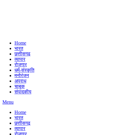
Home
भारत
छत्तीसगढ़
व्यापार
रोजगार
धर्म-संस्कृति
मनोरंजन
अपराध
चाबुक
संपादकीय
Menu
Home
भारत
छत्तीसगढ़
व्यापार
रोजगार