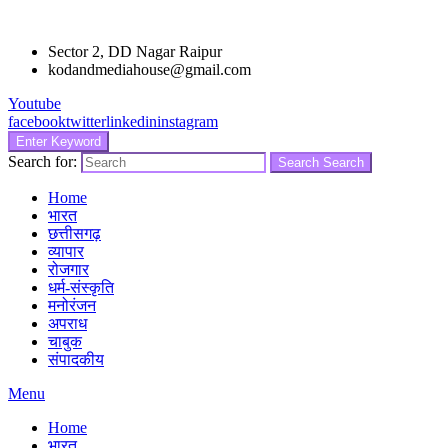
Sector 2, DD Nagar Raipur
kodandmediahouse@gmail.com
Youtube
facebook
twitter
linkedin
instagram
Enter Keyword
Search for:
Search
Search
Home
भारत
छत्तीसगढ़
व्यापार
रोजगार
धर्म-संस्कृति
मनोरंजन
अपराध
चाबुक
संपादकीय
Menu
Home
भारत