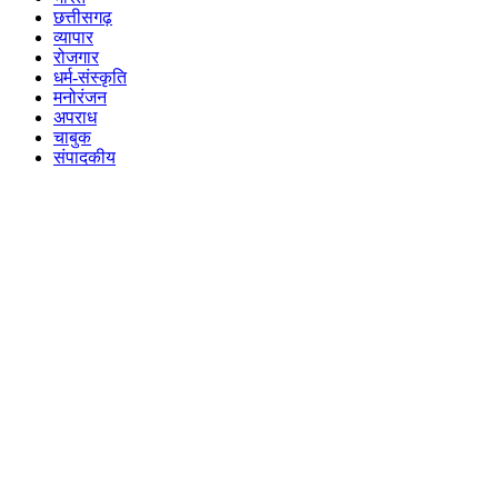
छत्तीसगढ़
व्यापार
रोजगार
धर्म-संस्कृति
मनोरंजन
अपराध
चाबुक
संपादकीय