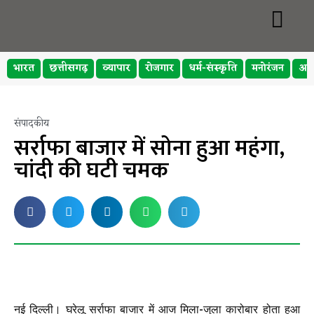
भारत
छत्तीसगढ़
व्यापार
रोजगार
धर्म-संस्कृति
मनोरंजन
अप
संपादकीय
सर्राफा बाजार में सोना हुआ महंगा,
चांदी की घटी चमक
नई दिल्ली।
घरेलू सर्राफा बाजार में आज मिला-जुला कारोबार होता हुआ