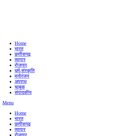
Home
भारत
छत्तीसगढ़
व्यापार
रोजगार
धर्म-संस्कृति
मनोरंजन
अपराध
चाबुक
संपादकीय
Menu
Home
भारत
छत्तीसगढ़
व्यापार
रोजगार