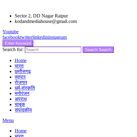
Sector 2, DD Nagar Raipur
kodandmediahouse@gmail.com
Youtube
facebook
twitter
linkedin
instagram
Enter Keyword
Search for:
Search
Search
Home
भारत
छत्तीसगढ़
व्यापार
रोजगार
धर्म-संस्कृति
मनोरंजन
अपराध
चाबुक
संपादकीय
Menu
Home
भारत