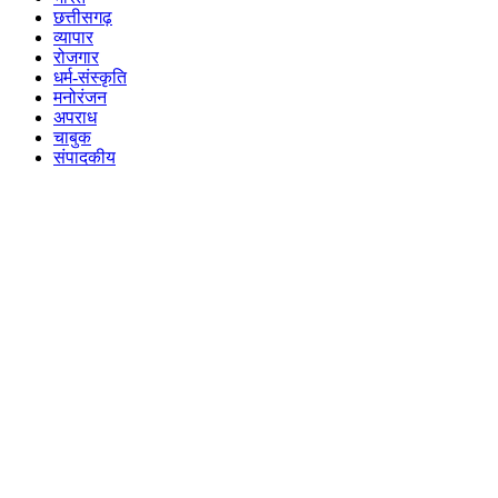
छत्तीसगढ़
व्यापार
रोजगार
धर्म-संस्कृति
मनोरंजन
अपराध
चाबुक
संपादकीय