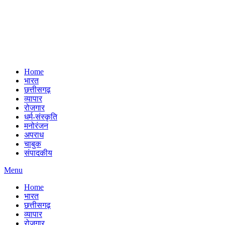
Home
भारत
छत्तीसगढ़
व्यापार
रोजगार
धर्म-संस्कृति
मनोरंजन
अपराध
चाबुक
संपादकीय
Menu
Home
भारत
छत्तीसगढ़
व्यापार
रोजगार