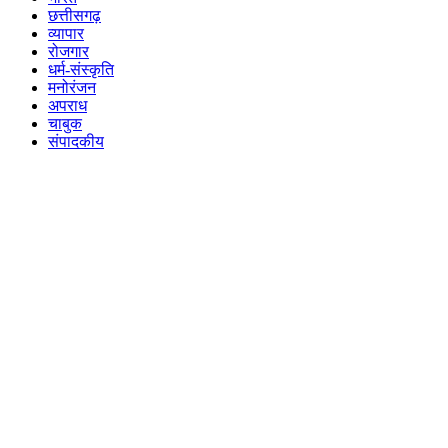
छत्तीसगढ़
व्यापार
रोजगार
धर्म-संस्कृति
मनोरंजन
अपराध
चाबुक
संपादकीय