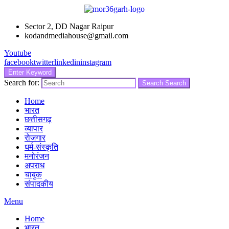
Sector 2, DD Nagar Raipur
kodandmediahouse@gmail.com
Youtube
facebook
twitter
linkedin
instagram
Enter Keyword
Search for:
Search
Search
Home
भारत
छत्तीसगढ़
व्यापार
रोजगार
धर्म-संस्कृति
मनोरंजन
अपराध
चाबुक
संपादकीय
Menu
Home
भारत