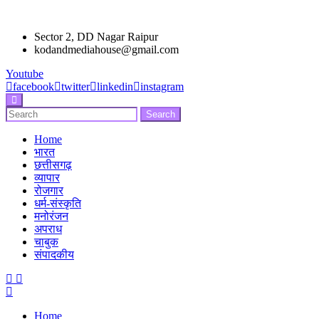
Sector 2, DD Nagar Raipur
kodandmediahouse@gmail.com
Youtube
facebook
twitter
linkedin
instagram
Enter
Search
Search
Keyword
for:
Search
Home
भारत
छत्तीसगढ़
व्यापार
रोजगार
धर्म-संस्कृति
मनोरंजन
अपराध
चाबुक
संपादकीय
Menu
Home