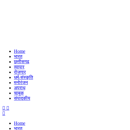
Home
भारत
छत्तीसगढ़
व्यापार
रोजगार
धर्म-संस्कृति
मनोरंजन
अपराध
चाबुक
संपादकीय
Menu
Home
भारत