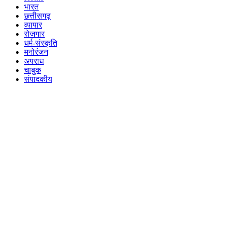
भारत
छत्तीसगढ़
व्यापार
रोजगार
धर्म-संस्कृति
मनोरंजन
अपराध
चाबुक
संपादकीय