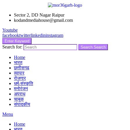
Sector 2, DD Nagar Raipur
kodandmediahouse@gmail.com
Youtube
facebook
twitter
linkedin
instagram
Enter Keyword
Search for:
Search
Search
Home
भारत
छत्तीसगढ़
व्यापार
रोजगार
धर्म-संस्कृति
मनोरंजन
अपराध
चाबुक
संपादकीय
Menu
Home
भारत