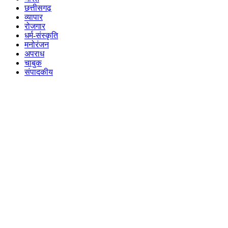
छत्तीसगढ़
व्यापार
रोजगार
धर्म-संस्कृति
मनोरंजन
अपराध
चाबुक
संपादकीय