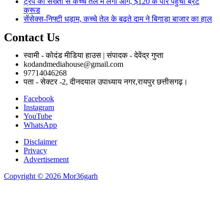
ट्रंप की सख्ती से कच्चे तेल में लगी आग, $120 के पार पहुंचा ब्रेंट
क्रूड
सेंसेक्स-निफ्टी धड़ाम, कच्चे तेल के बढ़ते दाम ने बिगाड़ा बाजार का हाल
Contact Us
स्वामी - कोदंड मीडिया हाउस | संपादक - देवेंद्र गुप्ता
kodandmediahouse@gmail.com
97714046268
पता - सेक्टर -2, दीनदयाल उपाध्याय नगर,रायपुर छत्तीसगढ़।
Facebook
Instagram
YouTube
WhatsApp
Disclaimer
Privacy
Advertisement
Copyright © 2026 Mor36garh