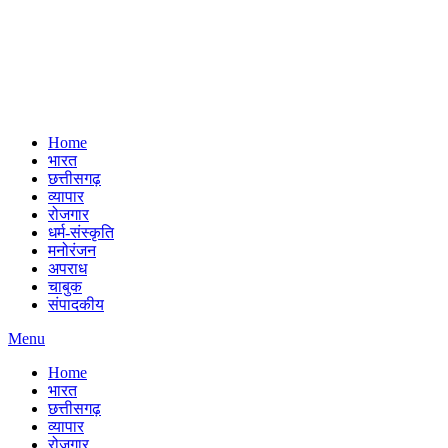
Home
भारत
छत्तीसगढ़
व्यापार
रोजगार
धर्म-संस्कृति
मनोरंजन
अपराध
चाबुक
संपादकीय
Menu
Home
भारत
छत्तीसगढ़
व्यापार
रोजगार