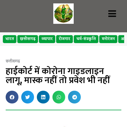
भारत
छत्तीसगढ़
व्यापार
रोजगार
धर्म-संस्कृति
मनोरंजन
अप
छत्तीसगढ़
हाईकोर्ट में कोरोना गाइडलाइन
लागू, मास्क नहीं तो प्रवेश भी नहीं