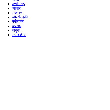
छत्तीसगढ़
व्यापार
रोजगार
धर्म-संस्कृति
मनोरंजन
अपराध
चाबुक
संपादकीय