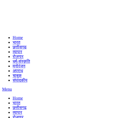
Home
भारत
छत्तीसगढ़
व्यापार
रोजगार
धर्म-संस्कृति
मनोरंजन
अपराध
चाबुक
संपादकीय
Menu
Home
भारत
छत्तीसगढ़
व्यापार
रोजगार