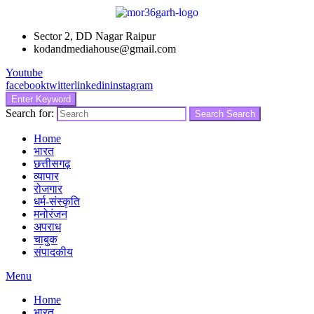
Sector 2, DD Nagar Raipur
kodandmediahouse@gmail.com
Youtube
facebook
twitter
linkedin
instagram
Enter Keyword
Search for:
Search
Search
Home
भारत
छत्तीसगढ़
व्यापार
रोजगार
धर्म-संस्कृति
मनोरंजन
अपराध
चाबुक
संपादकीय
Menu
Home
भारत