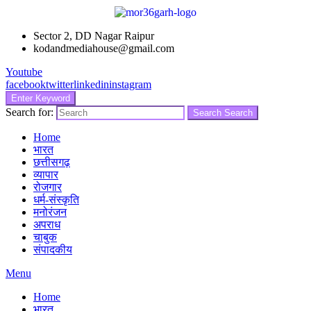
Sector 2, DD Nagar Raipur
kodandmediahouse@gmail.com
Youtube
facebook
twitter
linkedin
instagram
Enter Keyword
Search for:
Search
Search
Home
भारत
छत्तीसगढ़
व्यापार
रोजगार
धर्म-संस्कृति
मनोरंजन
अपराध
चाबुक
संपादकीय
Menu
Home
भारत