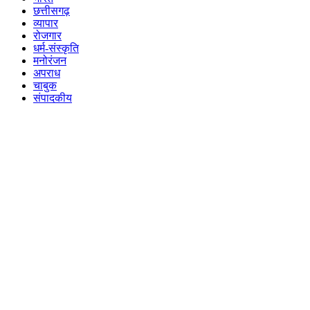
छत्तीसगढ़
व्यापार
रोजगार
धर्म-संस्कृति
मनोरंजन
अपराध
चाबुक
संपादकीय