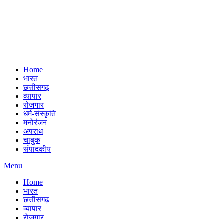
Home
भारत
छत्तीसगढ़
व्यापार
रोजगार
धर्म-संस्कृति
मनोरंजन
अपराध
चाबुक
संपादकीय
Menu
Home
भारत
छत्तीसगढ़
व्यापार
रोजगार