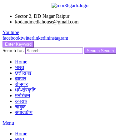
Sector 2, DD Nagar Raipur
kodandmediahouse@gmail.com
Youtube
facebook
twitter
linkedin
instagram
Enter Keyword
Search for:
Search
Search
Home
भारत
छत्तीसगढ़
व्यापार
रोजगार
धर्म-संस्कृति
मनोरंजन
अपराध
चाबुक
संपादकीय
Menu
Home
भारत