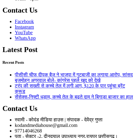
Contact Us
Facebook
Instagram
YouTube
WhatsApp
Latest Post
Recent Posts
पीसीसी चीफ दीपक बैज ने भाजपा में गुटबाजी का लगाया आरोप, सांसद
बृजमोहन अग्रवाल बोले- कांग्रेस पहले खुद को देखे
ट्रंप की सख्ती से कच्चे तेल में लगी आग, $120 के पार पहुंचा ब्रेंट
क्रूड
सेंसेक्स-निफ्टी धड़ाम, कच्चे तेल के बढ़ते दाम ने बिगाड़ा बाजार का हाल
Contact Us
स्वामी - कोदंड मीडिया हाउस | संपादक - देवेंद्र गुप्ता
kodandmediahouse@gmail.com
97714046268
पता - सेक्टर -2, दीनदयाल उपाध्याय नगर,रायपुर छत्तीसगढ़।