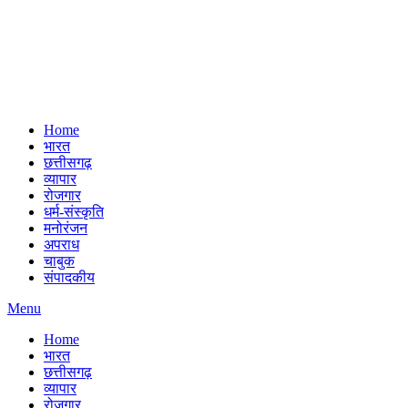
Home
भारत
छत्तीसगढ़
व्यापार
रोजगार
धर्म-संस्कृति
मनोरंजन
अपराध
चाबुक
संपादकीय
Menu
Home
भारत
छत्तीसगढ़
व्यापार
रोजगार