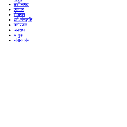
छत्तीसगढ़
व्यापार
रोजगार
धर्म-संस्कृति
मनोरंजन
अपराध
चाबुक
संपादकीय