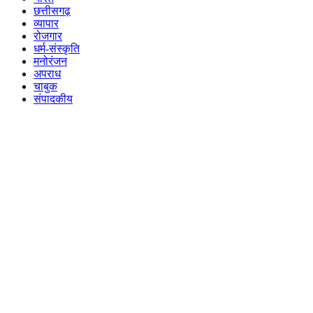
छत्तीसगढ़
व्यापार
रोजगार
धर्म-संस्कृति
मनोरंजन
अपराध
चाबुक
संपादकीय