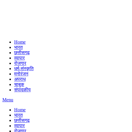
Home
भारत
छत्तीसगढ़
व्यापार
रोजगार
धर्म-संस्कृति
मनोरंजन
अपराध
चाबुक
संपादकीय
Menu
Home
भारत
छत्तीसगढ़
व्यापार
रोजगार