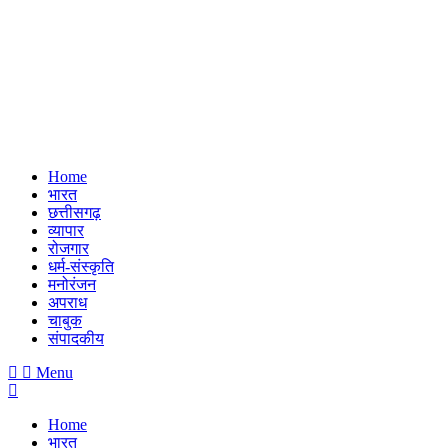
Home
भारत
छत्तीसगढ़
व्यापार
रोजगार
धर्म-संस्कृति
मनोरंजन
अपराध
चाबुक
संपादकीय
Menu
Home
भारत