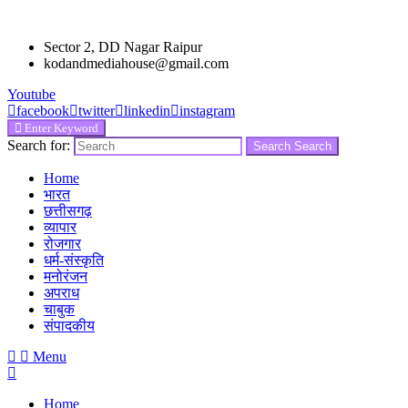
Sector 2, DD Nagar Raipur
kodandmediahouse@gmail.com
Youtube
facebook
twitter
linkedin
instagram
Enter Keyword
Search for:
Search
Search
Home
भारत
छत्तीसगढ़
व्यापार
रोजगार
धर्म-संस्कृति
मनोरंजन
अपराध
चाबुक
संपादकीय
Menu
Home