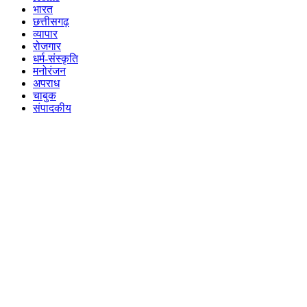
भारत
छत्तीसगढ़
व्यापार
रोजगार
धर्म-संस्कृति
मनोरंजन
अपराध
चाबुक
संपादकीय