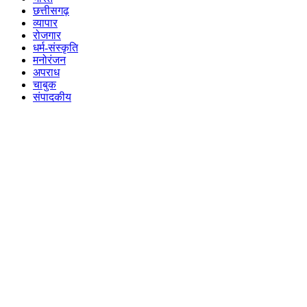
छत्तीसगढ़
व्यापार
रोजगार
धर्म-संस्कृति
मनोरंजन
अपराध
चाबुक
संपादकीय