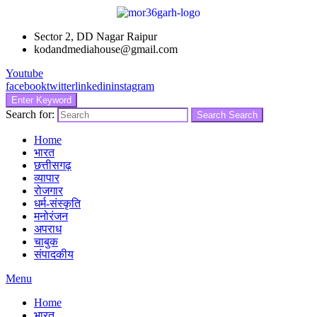
Sector 2, DD Nagar Raipur
kodandmediahouse@gmail.com
Youtube
facebook
twitter
linkedin
instagram
Enter Keyword
Search for:
Search
Search
Home
भारत
छत्तीसगढ़
व्यापार
रोजगार
धर्म-संस्कृति
मनोरंजन
अपराध
चाबुक
संपादकीय
Menu
Home
भारत