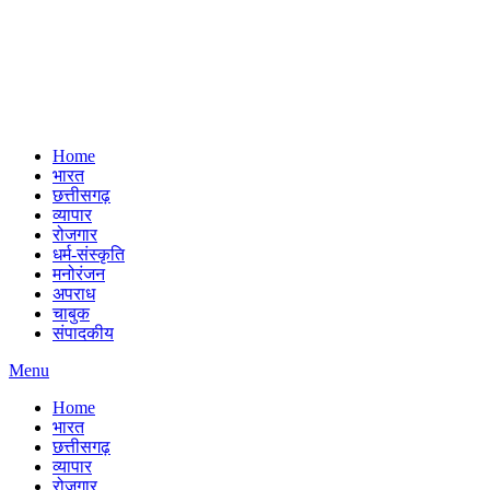
Home
भारत
छत्तीसगढ़
व्यापार
रोजगार
धर्म-संस्कृति
मनोरंजन
अपराध
चाबुक
संपादकीय
Menu
Home
भारत
छत्तीसगढ़
व्यापार
रोजगार