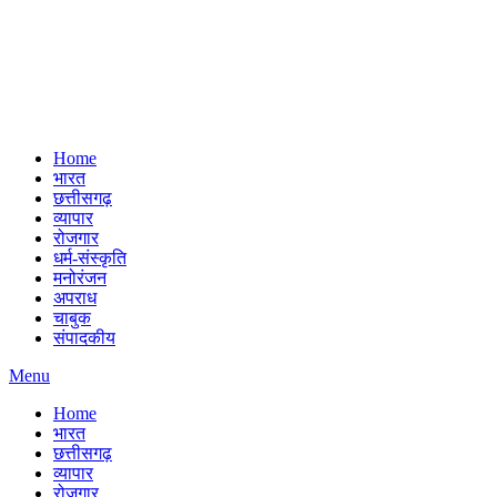
Home
भारत
छत्तीसगढ़
व्यापार
रोजगार
धर्म-संस्कृति
मनोरंजन
अपराध
चाबुक
संपादकीय
Menu
Home
भारत
छत्तीसगढ़
व्यापार
रोजगार