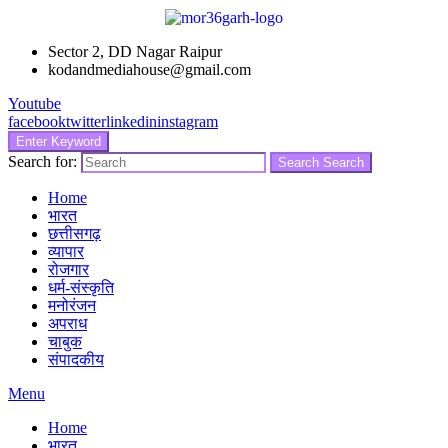
Sector 2, DD Nagar Raipur
kodandmediahouse@gmail.com
Youtube
facebook
twitter
linkedin
instagram
Enter Keyword
Search for:
Search
Search
Home
भारत
छत्तीसगढ़
व्यापार
रोजगार
धर्म-संस्कृति
मनोरंजन
अपराध
चाबुक
संपादकीय
Menu
Home
भारत