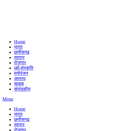
Home
भारत
छत्तीसगढ़
व्यापार
रोजगार
धर्म-संस्कृति
मनोरंजन
अपराध
चाबुक
संपादकीय
Menu
Home
भारत
छत्तीसगढ़
व्यापार
रोजगार