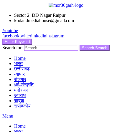
Sector 2, DD Nagar Raipur
kodandmediahouse@gmail.com
Youtube
facebook
twitter
linkedin
instagram
Enter Keyword
Search for:
Search
Search
Home
भारत
छत्तीसगढ़
व्यापार
रोजगार
धर्म-संस्कृति
मनोरंजन
अपराध
चाबुक
संपादकीय
Menu
Home
भारत