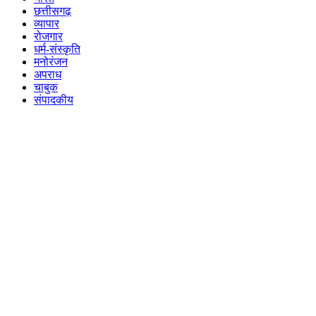
छत्तीसगढ़
व्यापार
रोजगार
धर्म-संस्कृति
मनोरंजन
अपराध
चाबुक
संपादकीय