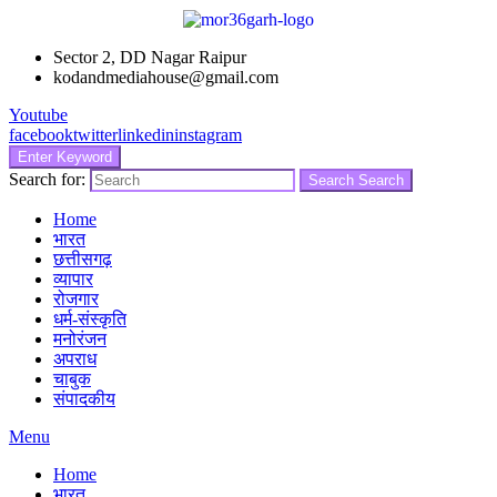
Sector 2, DD Nagar Raipur
kodandmediahouse@gmail.com
Youtube
facebook
twitter
linkedin
instagram
Enter Keyword
Search for:
Search
Search
Home
भारत
छत्तीसगढ़
व्यापार
रोजगार
धर्म-संस्कृति
मनोरंजन
अपराध
चाबुक
संपादकीय
Menu
Home
भारत