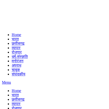
Home
भारत
छत्तीसगढ़
व्यापार
रोजगार
धर्म-संस्कृति
मनोरंजन
अपराध
चाबुक
संपादकीय
Menu
Home
भारत
छत्तीसगढ़
व्यापार
रोजगार