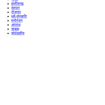
छत्तीसगढ़
व्यापार
रोजगार
धर्म-संस्कृति
मनोरंजन
अपराध
चाबुक
संपादकीय