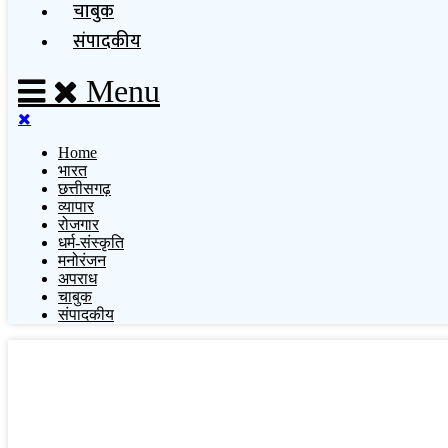
चाबुक
संपादकीय
Menu
Home
भारत
छत्तीसगढ़
व्यापार
रोजगार
धर्म-संस्कृति
मनोरंजन
अपराध
चाबुक
संपादकीय