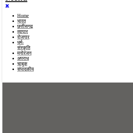
Home
भारत
छत्तीसगढ़
व्यापार
रोजगार
धर्म-
संस्कृति
मनोरंजन
अपराध
चाबुक
संपादकीय