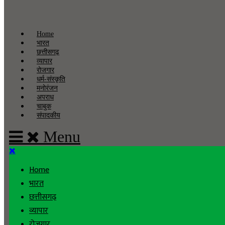
Home
भारत
छत्तीसगढ़
व्यापार
रोजगार
धर्म-संस्कृति
मनोरंजन
अपराध
चाबुक
संपादकीय
Menu
Home
भारत
छत्तीसगढ़
व्यापार
रोजगार