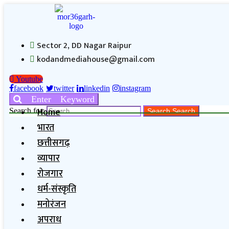
Sector 2, DD Nagar Raipur
kodandmediahouse@gmail.com
Youtube
facebook
twitter
linkedin
instagram
Enter Keyword
Home
Search for:
Search
Search
भारत
छत्तीसगढ़
व्यापार
रोजगार
धर्म-संस्कृति
मनोरंजन
अपराध