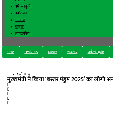
धर्म-संस्कृति
मनोरंजन
अपराध
चाबुक
संपादकीय
भारत
छत्तीसगढ़
व्यापार
रोजगार
धर्म-संस्कृति
छत्तीसगढ़
मुख्यमंत्री ने किया ‘बस्तर पंडुम 2025’ का लोगो 