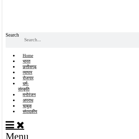
Search
Home
भारत
छत्तीसगढ़
व्यापार
रोजगार
धर्म-
संस्कृति
मनोरंजन
अपराध
चाबुक
संपादकीय
Menu