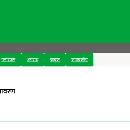
मनोरंजन
अपराध
चाबुक
संपादकीय
अनावरण