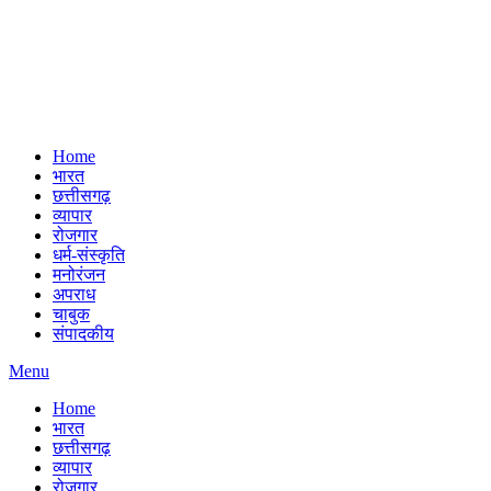
Home
भारत
छत्तीसगढ़
व्यापार
रोजगार
धर्म-संस्कृति
मनोरंजन
अपराध
चाबुक
संपादकीय
Menu
Home
भारत
छत्तीसगढ़
व्यापार
रोजगार