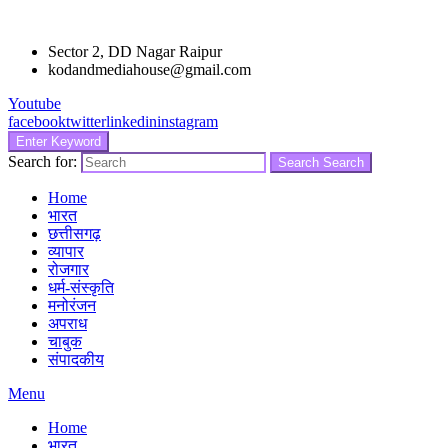
Sector 2, DD Nagar Raipur
kodandmediahouse@gmail.com
Youtube
facebook
twitter
linkedin
instagram
Enter Keyword
Search for:
Search
Search
Home
भारत
छत्तीसगढ़
व्यापार
रोजगार
धर्म-संस्कृति
मनोरंजन
अपराध
चाबुक
संपादकीय
Menu
Home
भारत