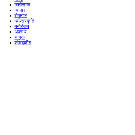
छत्तीसगढ़
व्यापार
रोजगार
धर्म-संस्कृति
मनोरंजन
अपराध
चाबुक
संपादकीय