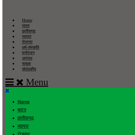
Home
भारत
छत्तीसगढ़
व्यापार
रोजगार
धर्म-संस्कृति
मनोरंजन
अपराध
चाबुक
संपादकीय
Menu
Home
भारत
छत्तीसगढ़
व्यापार
रोजगार