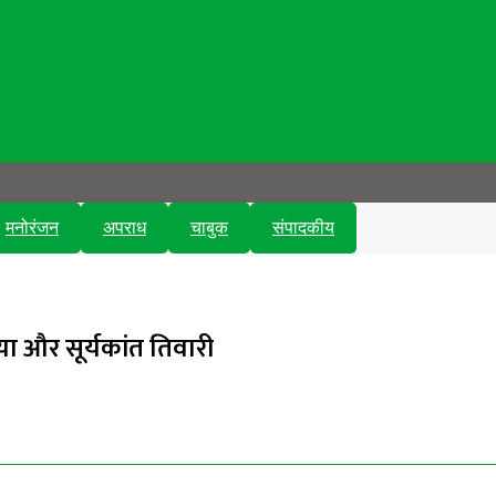
मनोरंजन
अपराध
चाबुक
संपादकीय
या और सूर्यकांत तिवारी