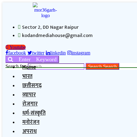
Sector 2, DD Nagar Raipur
kodandmediahouse@gmail.com
Youtube
facebook
twitter
linkedin
instagram
Enter Keyword
Home
Search for:
Search
Search
भारत
छत्तीसगढ़
व्यापार
रोजगार
धर्म-संस्कृति
मनोरंजन
अपराध