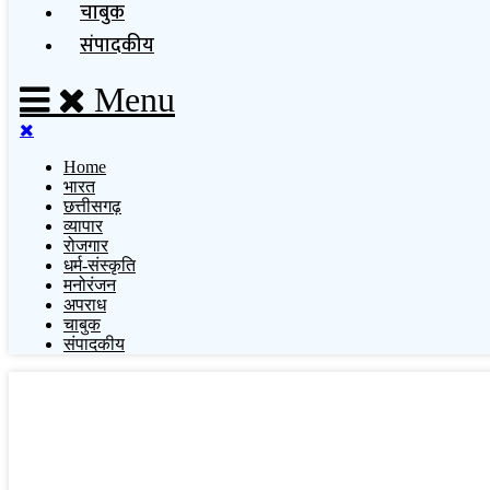
चाबुक
संपादकीय
Menu
Home
भारत
छत्तीसगढ़
व्यापार
रोजगार
धर्म-संस्कृति
मनोरंजन
अपराध
चाबुक
संपादकीय