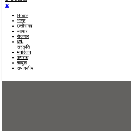
Home
भारत
छत्तीसगढ़
व्यापार
रोजगार
धर्म-
संस्कृति
मनोरंजन
अपराध
चाबुक
संपादकीय