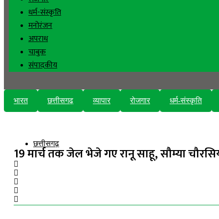
धर्म-संस्कृति
मनोरंजन
अपराध
चाबुक
संपादकीय
भारत
छत्तीसगढ़
व्यापार
रोजगार
धर्म-संस्कृति
छत्तीसगढ़
19 मार्च तक जेल भेजे गए रानू साहू, सौम्या चौरसि