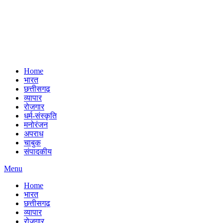
Home
भारत
छत्तीसगढ़
व्यापार
रोजगार
धर्म-संस्कृति
मनोरंजन
अपराध
चाबुक
संपादकीय
Menu
Home
भारत
छत्तीसगढ़
व्यापार
रोजगार