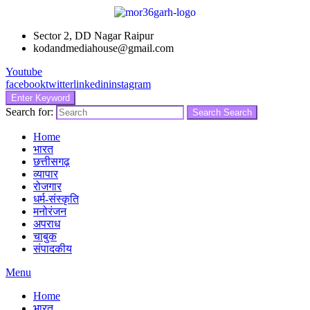
Sector 2, DD Nagar Raipur
kodandmediahouse@gmail.com
Youtube
facebook
twitter
linkedin
instagram
Enter Keyword
Search for:
Search
Search
Home
भारत
छत्तीसगढ़
व्यापार
रोजगार
धर्म-संस्कृति
मनोरंजन
अपराध
चाबुक
संपादकीय
Menu
Home
भारत