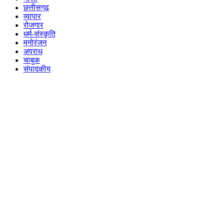
छत्तीसगढ़
व्यापार
रोजगार
धर्म-संस्कृति
मनोरंजन
अपराध
चाबुक
संपादकीय