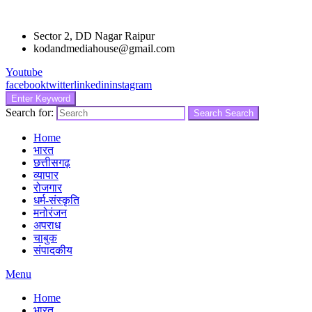
Sector 2, DD Nagar Raipur
kodandmediahouse@gmail.com
Youtube
facebook
twitter
linkedin
instagram
Enter Keyword
Search for:
Search
Search
Home
भारत
छत्तीसगढ़
व्यापार
रोजगार
धर्म-संस्कृति
मनोरंजन
अपराध
चाबुक
संपादकीय
Menu
Home
भारत