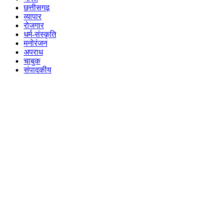
छत्तीसगढ़
व्यापार
रोजगार
धर्म-संस्कृति
मनोरंजन
अपराध
चाबुक
संपादकीय