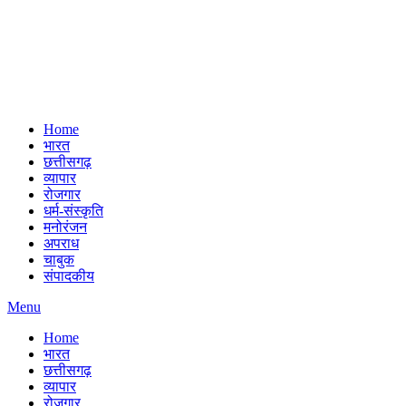
Home
भारत
छत्तीसगढ़
व्यापार
रोजगार
धर्म-संस्कृति
मनोरंजन
अपराध
चाबुक
संपादकीय
Menu
Home
भारत
छत्तीसगढ़
व्यापार
रोजगार