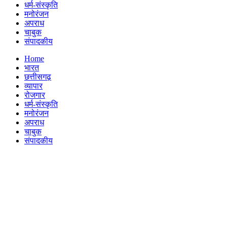
धर्म-संस्कृति
मनोरंजन
अपराध
चाबुक
संपादकीय
Menu
Home
भारत
छत्तीसगढ़
व्यापार
रोजगार
धर्म-संस्कृति
मनोरंजन
अपराध
चाबुक
संपादकीय