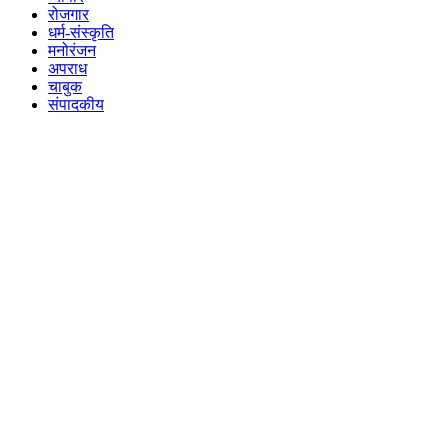
रोजगार
धर्म-संस्कृति
मनोरंजन
अपराध
चाबुक
संपादकीय