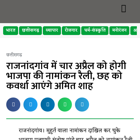
भारत
छत्तीसगढ़
व्यापार
रोजगार
धर्म-संस्कृति
मनोरंजन
अप
छत्तीसगढ़
राजनांदगांव में चार अप्रैल को होगी
भाजपा की नामांकन रैली, छह को
कवर्धा आएंगे अमित शाह
राजनांदगांव। मुहुर्त वाला नामांकन दाखिल कर चुके
भाजपा प्रत्याशी संतोष पांडे चार अप्रैल को नामांकन रैली