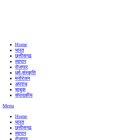
Home
भारत
छत्तीसगढ़
व्यापार
रोजगार
धर्म-संस्कृति
मनोरंजन
अपराध
चाबुक
संपादकीय
Menu
Home
भारत
छत्तीसगढ़
व्यापार
रोजगार