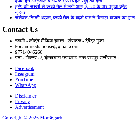
बृजमोहन अग्रवाल बोले- कांग्रेस पहले खुद को देखे
ट्रंप की सख्ती से कच्चे तेल में लगी आग, $120 के पार पहुंचा ब्रेंट
क्रूड
सेंसेक्स-निफ्टी धड़ाम, कच्चे तेल के बढ़ते दाम ने बिगाड़ा बाजार का हाल
Contact Us
स्वामी - कोदंड मीडिया हाउस | संपादक - देवेंद्र गुप्ता
kodandmediahouse@gmail.com
97714046268
पता - सेक्टर -2, दीनदयाल उपाध्याय नगर,रायपुर छत्तीसगढ़।
Facebook
Instagram
YouTube
WhatsApp
Disclaimer
Privacy
Advertisement
Copyright © 2026 Mor36garh