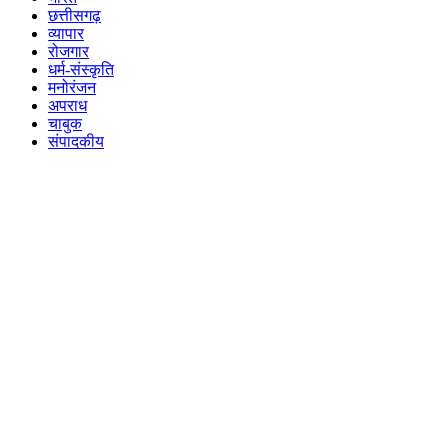
छत्तीसगढ़
व्यापार
रोजगार
धर्म-संस्कृति
मनोरंजन
अपराध
चाबुक
संपादकीय