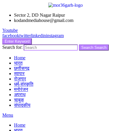
Sector 2, DD Nagar Raipur
kodandmediahouse@gmail.com
Youtube
facebook
twitter
linkedin
instagram
Enter Keyword
Search for:
Search
Search
Home
भारत
छत्तीसगढ़
व्यापार
रोजगार
धर्म-संस्कृति
मनोरंजन
अपराध
चाबुक
संपादकीय
Menu
Home
भारत