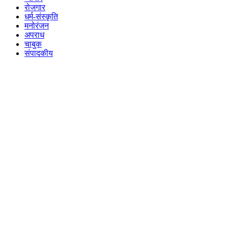
रोजगार
धर्म-संस्कृति
मनोरंजन
अपराध
चाबुक
संपादकीय