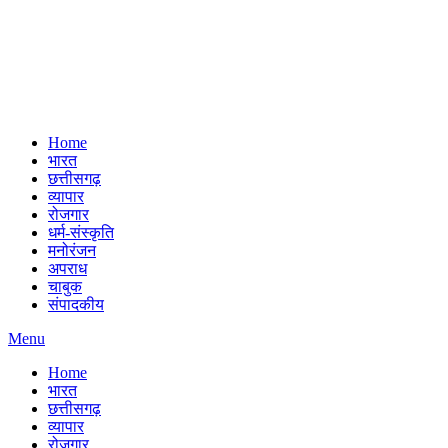
Home
भारत
छत्तीसगढ़
व्यापार
रोजगार
धर्म-संस्कृति
मनोरंजन
अपराध
चाबुक
संपादकीय
Menu
Home
भारत
छत्तीसगढ़
व्यापार
रोजगार