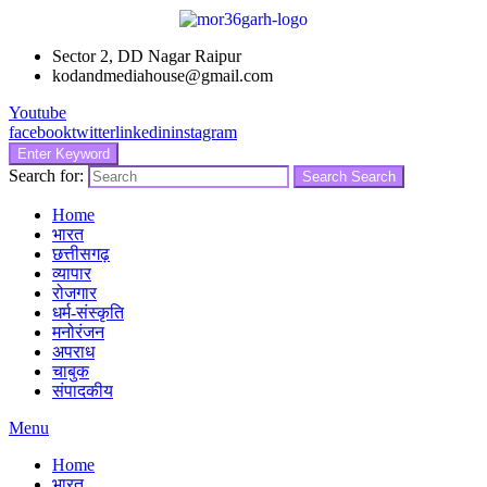
Sector 2, DD Nagar Raipur
kodandmediahouse@gmail.com
Youtube
facebook
twitter
linkedin
instagram
Enter Keyword
Search for:
Search
Search
Home
भारत
छत्तीसगढ़
व्यापार
रोजगार
धर्म-संस्कृति
मनोरंजन
अपराध
चाबुक
संपादकीय
Menu
Home
भारत