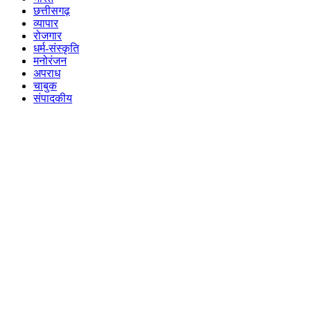
छत्तीसगढ़
व्यापार
रोजगार
धर्म-संस्कृति
मनोरंजन
अपराध
चाबुक
संपादकीय