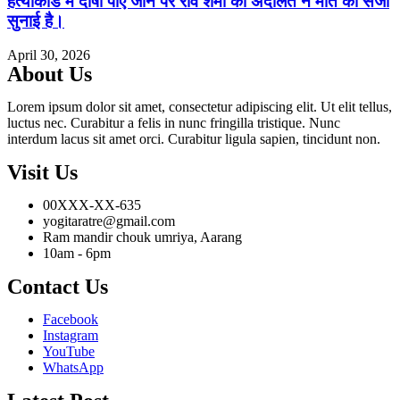
हत्याकांड में दोषी पाए जाने पर रवि शर्मा को अदालत ने मौत की सजा
सुनाई है।
April 30, 2026
About Us
Lorem ipsum dolor sit amet, consectetur adipiscing elit. Ut elit tellus,
luctus nec. Curabitur a felis in nunc fringilla tristique. Nunc
interdum lacus sit amet orci. Curabitur ligula sapien, tincidunt non.
Visit Us
00XXX-XX-635
yogitaratre@gmail.com
Ram mandir chouk umriya, Aarang
10am - 6pm
Contact Us
Facebook
Instagram
YouTube
WhatsApp