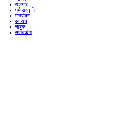
रोजगार
धर्म-संस्कृति
मनोरंजन
अपराध
चाबुक
संपादकीय