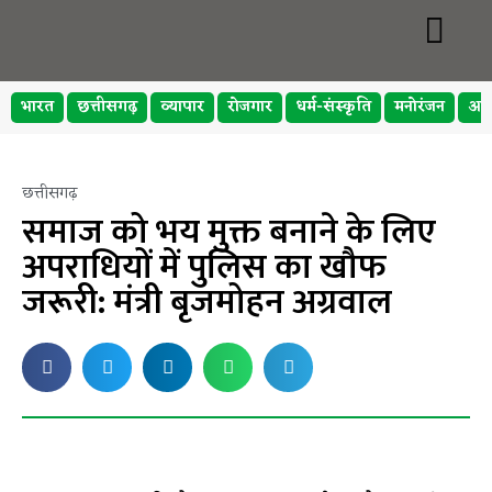
भारत
छत्तीसगढ़
व्यापार
रोजगार
धर्म-संस्कृति
मनोरंजन
अप
छत्तीसगढ़
समाज को भय मुक्त बनाने के लिए
अपराधियों में पुलिस का खौफ
जरूरी: मंत्री बृजमोहन अग्रवाल