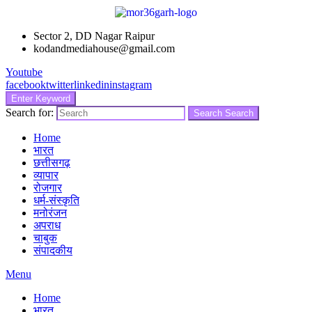
Sector 2, DD Nagar Raipur
kodandmediahouse@gmail.com
Youtube
facebook
twitter
linkedin
instagram
Enter Keyword
Search for:
Search
Search
Home
भारत
छत्तीसगढ़
व्यापार
रोजगार
धर्म-संस्कृति
मनोरंजन
अपराध
चाबुक
संपादकीय
Menu
Home
भारत