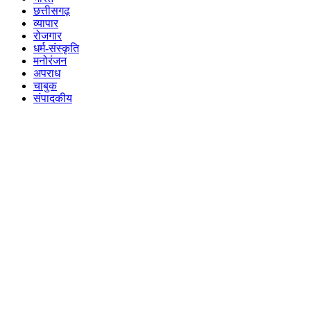
छत्तीसगढ़
व्यापार
रोजगार
धर्म-संस्कृति
मनोरंजन
अपराध
चाबुक
संपादकीय