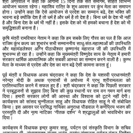
श्री अग्रवाल ने कहा कि आगामी 15 दिनों तक संत समागम, सहित विभिन्न
आयोजन चलता रहेगा। महाशिव रात्रि के शुभ अवसर पर कुंभ मेला का समापन
होगा। उन्होंने कहा कि ऐसे आयोजन से प्रदेश का सम्मान बढे, देश भक्ति की
भावना बड़े क्योंकि देश है तो धर्म है और धर्म है तो देश है। बिना धर्म के देश भी नहीं
है और बिना देश के धर्म भी नहीं है। इसके देश को भी हमको बचाना है देश को भी
समृद्धिशाली बनाना है।
कृषि मंत्री रामविचार नेताम ने कहा कि हम सबके लिए गौरव का पल है कि आज
राजिम कुंभ कल्प का शुभारंभ सभी सम्माननीय साधु-संत-महात्माओं की उपस्थिति
और महामंडलेश्वर अग्नि पीठाधीश्वर कृष्णानंद महाराज जी की उपस्थिति में
शुभारम्भ हो रहा है। उन्होंने कहा कि मुख्यमंत्री विष्णुदेव साय के नेतृत्व में हमारी
सरकार धार्मिक आध्यात्मिक और सबकी आस्था का सम्मान करने वाली है। कुम्भ
मेला के माध्यम से प्रदेश और देश का मान बढे़ ऐसी कामना करता हूं।
पूर्व मंत्री व विधायक अजय चंद्राकर ने कहा कि देश के यशस्वी प्रधानमंत्री
नरेन्द्र मोदी के अथक प्रयासों से अयोध्या में प्रभु श्रीरामलला को
प्रतिस्थापित करने में सफल हुए हैं। श्री चंद्रकार ने कहा कि पिछली सरकार
ने प्रबुद्धजनों से सुझाव लिए बिना की कुछ स्थानों पर राम वन गमन मार्ग बना
दिया। हमारी सरकार लोगों की आस्था और विश्वास को टूटने नहीं देगी।
कार्यक्रम को सांसद चुन्नीलाल साहू और विधायक रोहित साहू ने भी संबोधित
किया। इस अवसर पर प्रसिद्ध गायिका अनुराधा पौडवाल ने कर्णप्रिय भजन की
प्रस्तुति दी और नृत्य नाटिका ‘गीतक दर्शन’ ने श्रद्धालुओं को भावविभोर कर
दिया।
कार्यक्रम में विधायक इन्द्र कुमार साहू, पर्यटन एवं संस्कृति विभाग के सचिव