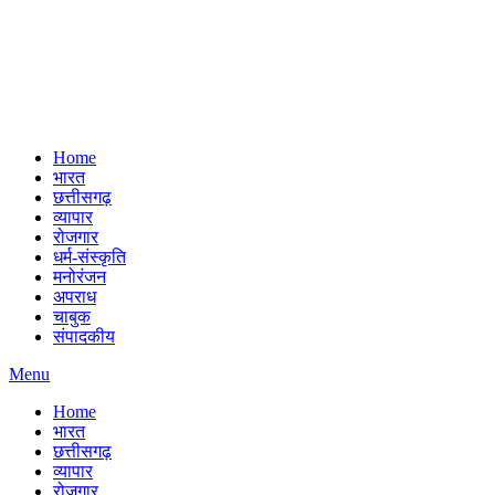
Home
भारत
छत्तीसगढ़
व्यापार
रोजगार
धर्म-संस्कृति
मनोरंजन
अपराध
चाबुक
संपादकीय
Menu
Home
भारत
छत्तीसगढ़
व्यापार
रोजगार