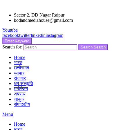
Sector 2, DD Nagar Raipur
kodandmediahouse@gmail.com
Youtube
facebook
twitter
linkedin
instagram
Enter Keyword
Search for:
Search
Search
Home
भारत
छत्तीसगढ़
व्यापार
रोजगार
धर्म-संस्कृति
मनोरंजन
अपराध
चाबुक
संपादकीय
Menu
Home
भारत