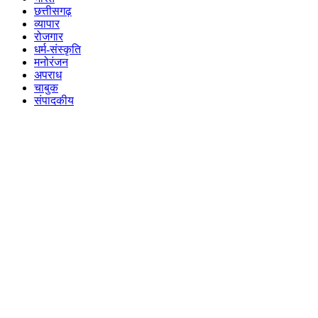
छत्तीसगढ़
व्यापार
रोजगार
धर्म-संस्कृति
मनोरंजन
अपराध
चाबुक
संपादकीय