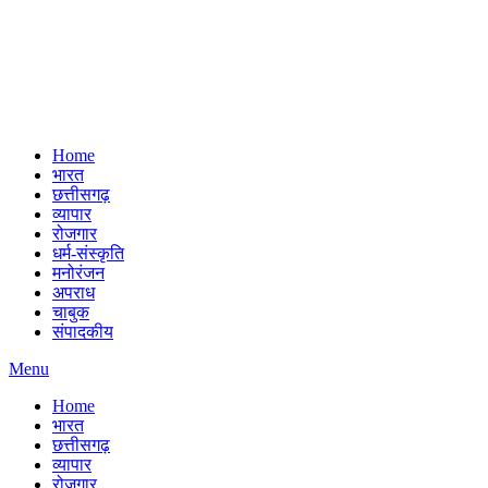
Home
भारत
छत्तीसगढ़
व्यापार
रोजगार
धर्म-संस्कृति
मनोरंजन
अपराध
चाबुक
संपादकीय
Menu
Home
भारत
छत्तीसगढ़
व्यापार
रोजगार