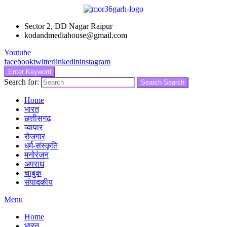
Sector 2, DD Nagar Raipur
kodandmediahouse@gmail.com
Youtube
facebook
twitter
linkedin
instagram
Enter Keyword
Search for:
Search
Search
Home
भारत
छत्तीसगढ़
व्यापार
रोजगार
धर्म-संस्कृति
मनोरंजन
अपराध
चाबुक
संपादकीय
Menu
Home
भारत