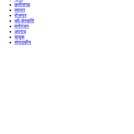
छत्तीसगढ़
व्यापार
रोजगार
धर्म-संस्कृति
मनोरंजन
अपराध
चाबुक
संपादकीय