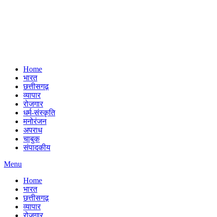
Home
भारत
छत्तीसगढ़
व्यापार
रोजगार
धर्म-संस्कृति
मनोरंजन
अपराध
चाबुक
संपादकीय
Menu
Home
भारत
छत्तीसगढ़
व्यापार
रोजगार