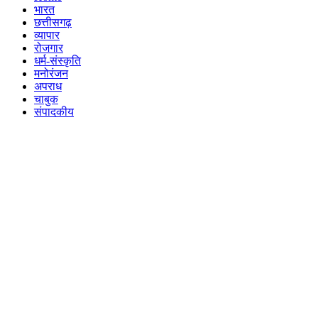
भारत
छत्तीसगढ़
व्यापार
रोजगार
धर्म-संस्कृति
मनोरंजन
अपराध
चाबुक
संपादकीय