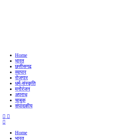
Home
भारत
छत्तीसगढ़
व्यापार
रोजगार
धर्म-संस्कृति
मनोरंजन
अपराध
चाबुक
संपादकीय
Menu
Home
भारत