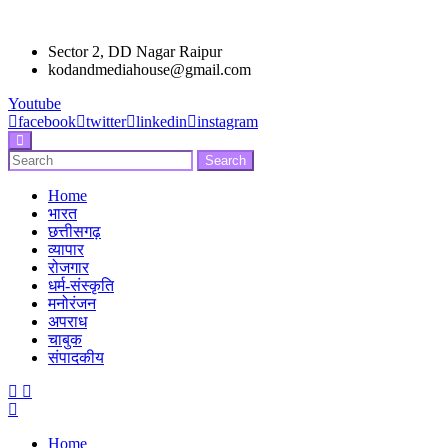
Sector 2, DD Nagar Raipur
kodandmediahouse@gmail.com
Youtube
facebook
twitter
linkedin
instagram
Enter
Search
Search
Keyword
for:
Search
Home
भारत
छत्तीसगढ़
व्यापार
रोजगार
धर्म-संस्कृति
मनोरंजन
अपराध
चाबुक
संपादकीय
Menu
Home