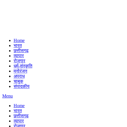
Home
भारत
छत्तीसगढ़
व्यापार
रोजगार
धर्म-संस्कृति
मनोरंजन
अपराध
चाबुक
संपादकीय
Menu
Home
भारत
छत्तीसगढ़
व्यापार
रोजगार