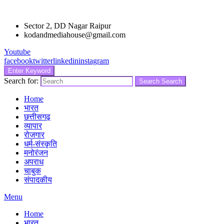
Sector 2, DD Nagar Raipur
kodandmediahouse@gmail.com
Youtube
facebook
twitter
linkedin
instagram
Enter Keyword
Search for:
Search
Search
Home
भारत
छत्तीसगढ़
व्यापार
रोजगार
धर्म-संस्कृति
मनोरंजन
अपराध
चाबुक
संपादकीय
Menu
Home
भारत