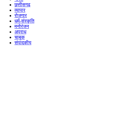
छत्तीसगढ़
व्यापार
रोजगार
धर्म-संस्कृति
मनोरंजन
अपराध
चाबुक
संपादकीय