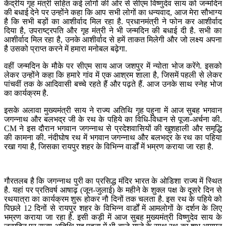
केंद्रीय गृह मंत्री सहित कई लोगों की ओर से सीएम विष्णुदेव साय को जन्मदिन
की बधाई देने पर उन्होंने कहा कि आप सभी लोगों का धन्यवाद, आज मेरा सौभाग्य
है कि सभी बड़ों का आशीर्वाद मिल रहा है. प्रधानमंत्री ने फोन कर आशीर्वाद
दिया है, उपराष्ट्रपति और गृह मंत्री ने भी जन्मदिन की बधाई दी है. सभी का
आशीर्वाद मिल रहा है, उनके आशीर्वाद से हमें ताकत मिलेगी और जो लक्ष्य अपना
है उसको प्राप्त करने में हमारा मनोबल बढ़ेगा.
वहीं जन्मदिन के मौके पर सीएम साय आज जशपुर में न्योता भोज करेंगे. इसको
लेकर उन्होंने कहा कि हमारे गांव में एक आश्रम शाला है, जिसमें पहली से लेकर
पांचवीं तक के आदिवासी बच्चे रहते हैं और पढ़ते हैं. आज उनके साथ स्नेह भोज
का कार्यक्रम है.
इसके अलावा मुख्यमंत्री साय ने राज्य अतिथि गृह पहुना में आज सुबह भगवान
जगन्नाथ और बलभद्र जी के रथ के पहिये का विधि-विधान से पूजा-अर्चना की.
CM ने इस दौरान भगवान जगन्नाथ से प्रदेशवासियों की खुशहाली और समृद्धि
की कामना की. नंदीघोष रथ में भगवान जगन्नाथ और बलभद्र के रथ का पहिया
रखा गया है, जिसका रायपुर शहर के विभिन्न वार्डों में भम्रण कराया जा रहा है.
गौरतलब है कि जगन्नाथ पुरी का प्रसिद्ध मंदिर भारत के ओडिशा राज्य में स्थित
है. यहां पर प्रतिवर्ष आषाढ़ (जून-जुलाई) के महीने के शुक्ल पक्ष के दूसरे दिन से
रथयात्रा का कार्यक्रम शुरू होकर नौ दिनों तक चलता है. इस रथ के पहिये को
पिछले 12 दिनों से रायपुर शहर के विभिन्न वार्डों में आमलोगों के दर्शन के लिए
भम्रण कराया जा रहा है. इसी कड़ी में आज सुबह मुख्यमंत्री विष्णुदेव साय के