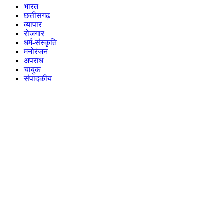
भारत
छत्तीसगढ़
व्यापार
रोजगार
धर्म-संस्कृति
मनोरंजन
अपराध
चाबुक
संपादकीय