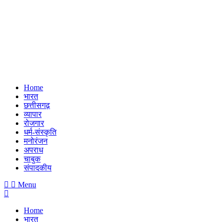
Home
भारत
छत्तीसगढ़
व्यापार
रोजगार
धर्म-संस्कृति
मनोरंजन
अपराध
चाबुक
संपादकीय
Menu
Home
भारत