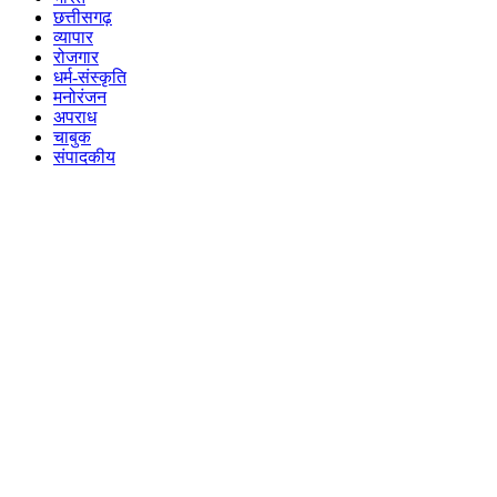
छत्तीसगढ़
व्यापार
रोजगार
धर्म-संस्कृति
मनोरंजन
अपराध
चाबुक
संपादकीय