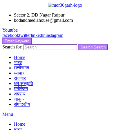
Sector 2, DD Nagar Raipur
kodandmediahouse@gmail.com
Youtube
facebook
twitter
linkedin
instagram
Enter Keyword
Search for:
Search
Search
Home
भारत
छत्तीसगढ़
व्यापार
रोजगार
धर्म-संस्कृति
मनोरंजन
अपराध
चाबुक
संपादकीय
Menu
Home
भारत