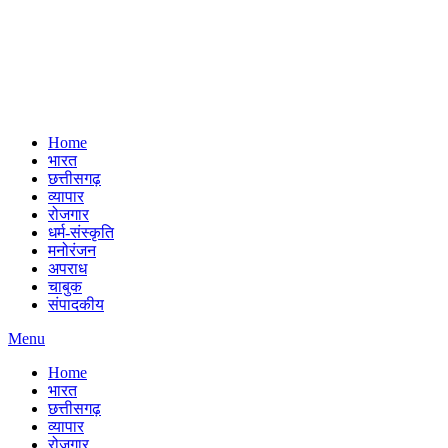
Home
भारत
छत्तीसगढ़
व्यापार
रोजगार
धर्म-संस्कृति
मनोरंजन
अपराध
चाबुक
संपादकीय
Menu
Home
भारत
छत्तीसगढ़
व्यापार
रोजगार