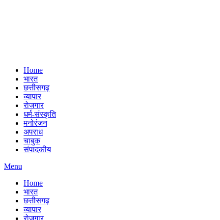
Home
भारत
छत्तीसगढ़
व्यापार
रोजगार
धर्म-संस्कृति
मनोरंजन
अपराध
चाबुक
संपादकीय
Menu
Home
भारत
छत्तीसगढ़
व्यापार
रोजगार