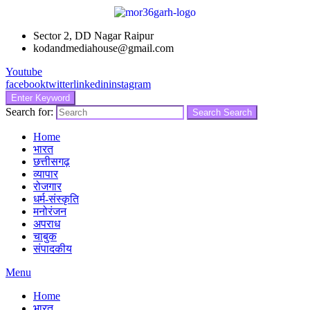
Sector 2, DD Nagar Raipur
kodandmediahouse@gmail.com
Youtube
facebook
twitter
linkedin
instagram
Enter Keyword
Search for:
Search
Search
Home
भारत
छत्तीसगढ़
व्यापार
रोजगार
धर्म-संस्कृति
मनोरंजन
अपराध
चाबुक
संपादकीय
Menu
Home
भारत