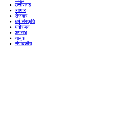
छत्तीसगढ़
व्यापार
रोजगार
धर्म-संस्कृति
मनोरंजन
अपराध
चाबुक
संपादकीय