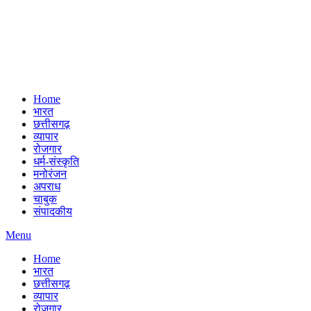
Home
भारत
छत्तीसगढ़
व्यापार
रोजगार
धर्म-संस्कृति
मनोरंजन
अपराध
चाबुक
संपादकीय
Menu
Home
भारत
छत्तीसगढ़
व्यापार
रोजगार