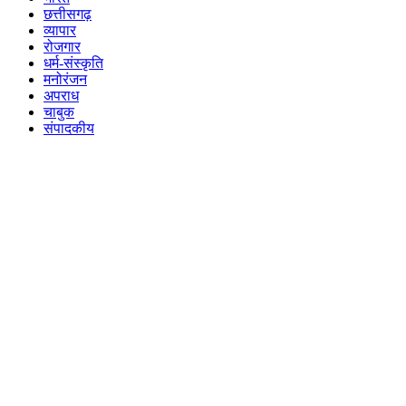
छत्तीसगढ़
व्यापार
रोजगार
धर्म-संस्कृति
मनोरंजन
अपराध
चाबुक
संपादकीय