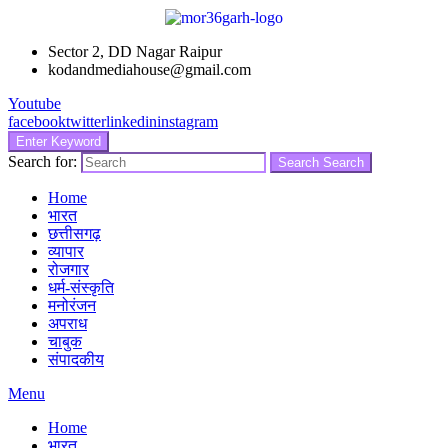
Sector 2, DD Nagar Raipur
kodandmediahouse@gmail.com
Youtube
facebook
twitter
linkedin
instagram
Enter Keyword
Search for:
Search
Search
Home
भारत
छत्तीसगढ़
व्यापार
रोजगार
धर्म-संस्कृति
मनोरंजन
अपराध
चाबुक
संपादकीय
Menu
Home
भारत