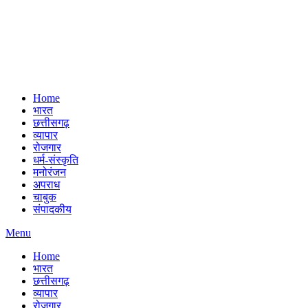
Home
भारत
छत्तीसगढ़
व्यापार
रोजगार
धर्म-संस्कृति
मनोरंजन
अपराध
चाबुक
संपादकीय
Menu
Home
भारत
छत्तीसगढ़
व्यापार
रोजगार