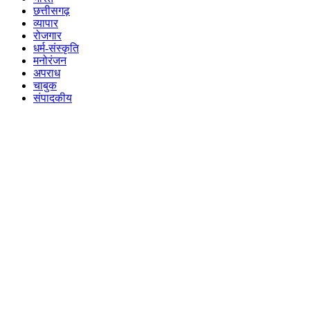
छत्तीसगढ़
व्यापार
रोजगार
धर्म-संस्कृति
मनोरंजन
अपराध
चाबुक
संपादकीय