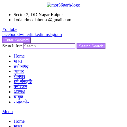
Sector 2, DD Nagar Raipur
kodandmediahouse@gmail.com
Youtube
facebook
twitter
linkedin
instagram
Enter Keyword
Search for:
Search
Search
Home
भारत
छत्तीसगढ़
व्यापार
रोजगार
धर्म-संस्कृति
मनोरंजन
अपराध
चाबुक
संपादकीय
Menu
Home
भारत