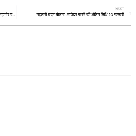
NEXT
नगर निगम रायपुर में सामान्य सभा की बैठक 21 फरवरी को, होगा महापौर एजाज ढेबर का निगम बजट पर अभिभाषण
महतारी वंदन योजना: आवेदन करने की अंतिम तिथि 20 फरवरी