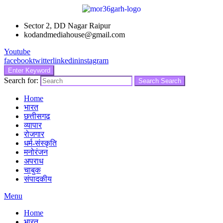
Sector 2, DD Nagar Raipur
kodandmediahouse@gmail.com
Youtube
facebook
twitter
linkedin
instagram
Enter Keyword
Search for:
Search
Search
Home
भारत
छत्तीसगढ़
व्यापार
रोजगार
धर्म-संस्कृति
मनोरंजन
अपराध
चाबुक
संपादकीय
Menu
Home
भारत