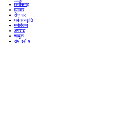
छत्तीसगढ़
व्यापार
रोजगार
धर्म-संस्कृति
मनोरंजन
अपराध
चाबुक
संपादकीय