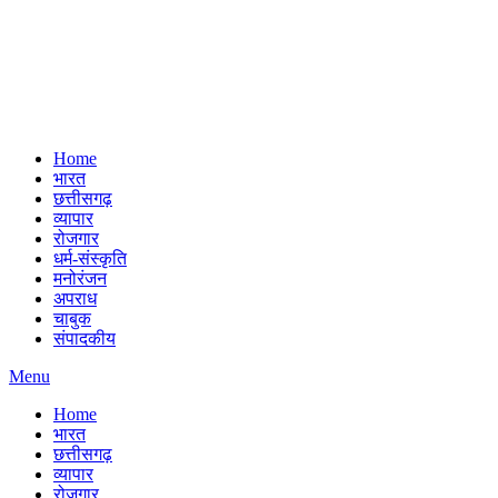
Home
भारत
छत्तीसगढ़
व्यापार
रोजगार
धर्म-संस्कृति
मनोरंजन
अपराध
चाबुक
संपादकीय
Menu
Home
भारत
छत्तीसगढ़
व्यापार
रोजगार