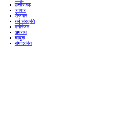
छत्तीसगढ़
व्यापार
रोजगार
धर्म-संस्कृति
मनोरंजन
अपराध
चाबुक
संपादकीय