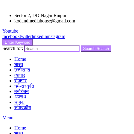
Sector 2, DD Nagar Raipur
kodandmediahouse@gmail.com
Youtube
facebook
twitter
linkedin
instagram
Enter Keyword
Search for:
Search
Search
Home
भारत
छत्तीसगढ़
व्यापार
रोजगार
धर्म-संस्कृति
मनोरंजन
अपराध
चाबुक
संपादकीय
Menu
Home
भारत