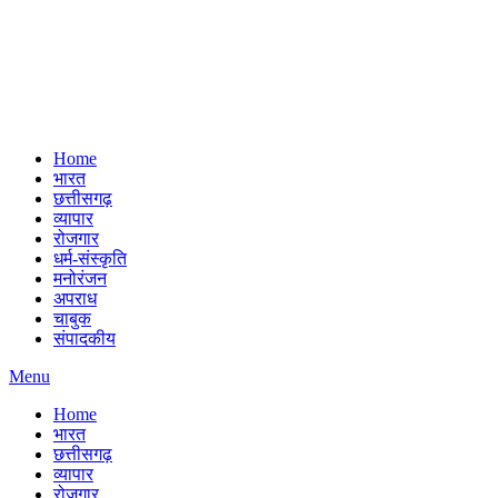
Home
भारत
छत्तीसगढ़
व्यापार
रोजगार
धर्म-संस्कृति
मनोरंजन
अपराध
चाबुक
संपादकीय
Menu
Home
भारत
छत्तीसगढ़
व्यापार
रोजगार