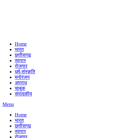
Home
भारत
छत्तीसगढ़
व्यापार
रोजगार
धर्म-संस्कृति
मनोरंजन
अपराध
चाबुक
संपादकीय
Menu
Home
भारत
छत्तीसगढ़
व्यापार
रोजगार