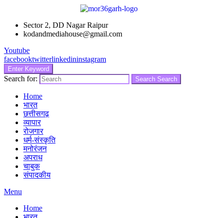
Sector 2, DD Nagar Raipur
kodandmediahouse@gmail.com
Youtube
facebook
twitter
linkedin
instagram
Enter Keyword
Search for:
Search
Search
Home
भारत
छत्तीसगढ़
व्यापार
रोजगार
धर्म-संस्कृति
मनोरंजन
अपराध
चाबुक
संपादकीय
Menu
Home
भारत