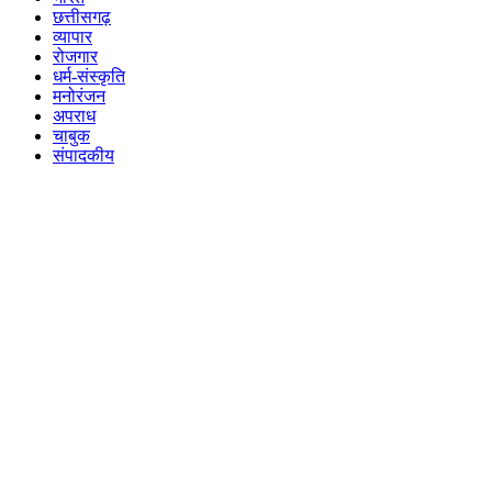
छत्तीसगढ़
व्यापार
रोजगार
धर्म-संस्कृति
मनोरंजन
अपराध
चाबुक
संपादकीय