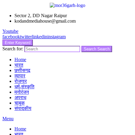
Sector 2, DD Nagar Raipur
kodandmediahouse@gmail.com
Youtube
facebook
twitter
linkedin
instagram
Enter Keyword
Search for:
Search
Search
Home
भारत
छत्तीसगढ़
व्यापार
रोजगार
धर्म-संस्कृति
मनोरंजन
अपराध
चाबुक
संपादकीय
Menu
Home
भारत