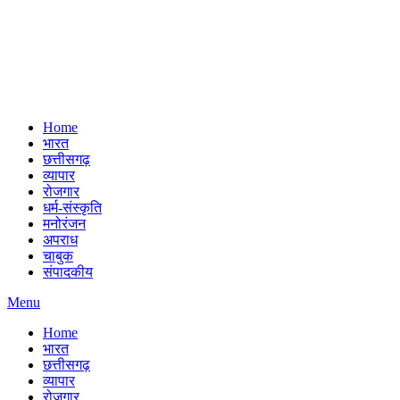
Home
भारत
छत्तीसगढ़
व्यापार
रोजगार
धर्म-संस्कृति
मनोरंजन
अपराध
चाबुक
संपादकीय
Menu
Home
भारत
छत्तीसगढ़
व्यापार
रोजगार