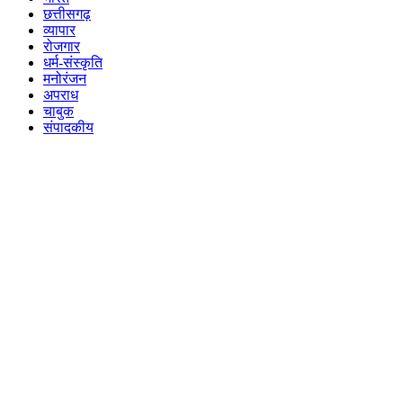
छत्तीसगढ़
व्यापार
रोजगार
धर्म-संस्कृति
मनोरंजन
अपराध
चाबुक
संपादकीय