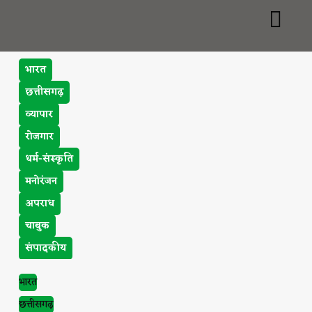
भारत
छत्तीसगढ़
व्यापार
रोजगार
धर्म-संस्कृति
मनोरंजन
अपराध
चाबुक
संपादकीय
भारत
छत्तीसगढ़